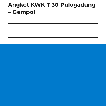
Angkot KWK T 30 Pulogadung
Next
post:
– Gempol