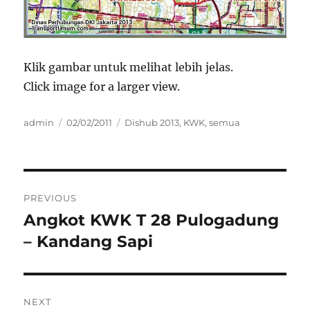
Klik gambar untuk melihat lebih jelas.
Click image for a larger view.
Author
Posted
Categories
admin
02/02/2011
Dishub 2013
,
KWK
,
semua
on
Post
PREVIOUS
navigation
Angkot KWK T 28 Pulogadung
Previous
post:
– Kandang Sapi
NEXT