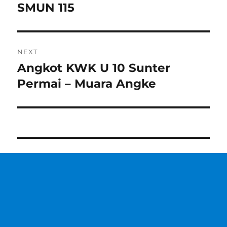
post:
SMUN 115
NEXT
Angkot KWK U 10 Sunter
Next
post:
Permai – Muara Angke