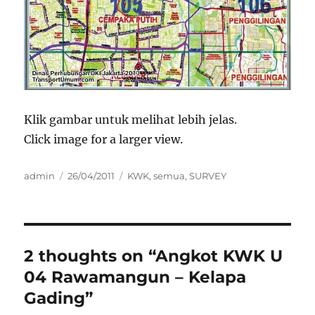
Klik gambar untuk melihat lebih jelas.
Click image for a larger view.
Author
Posted
Categories
admin
26/04/2011
KWK
,
semua
,
SURVEY
on
2 thoughts on “Angkot KWK U
04 Rawamangun – Kelapa
Gading”