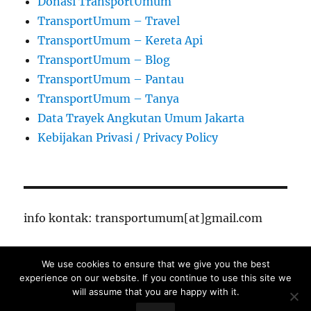
Donasi TransportUmum
TransportUmum – Travel
TransportUmum – Kereta Api
TransportUmum – Blog
TransportUmum – Pantau
TransportUmum – Tanya
Data Trayek Angkutan Umum Jakarta
Kebijakan Privasi / Privacy Policy
info kontak: transportumum[at]gmail.com
We use cookies to ensure that we give you the best
TransportUmum – Jakarta
Proudly powered by
experience on our website. If you continue to use this site we
WordPress
will assume that you are happy with it.
Close Ads X