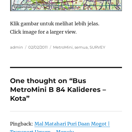
Klik gambar untuk melihat lebih jelas.
Click image for a larger view.
Author
Posted
Categories
admin
02/02/2011
MetroMini
,
semua
,
SURVEY
on
One thought on “Bus
MetroMini B 84 Kalideres –
Kota”
Pingback:
Mal Matahari Puri Daan Mogot |