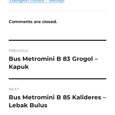
Transport Umum - Menuju
Comments are closed.
Post
PREVIOUS
navigation
Bus Metromini B 83 Grogol –
Previous
post:
Kapuk
NEXT
Bus Metromini B 85 Kalideres –
Next
post:
Lebak Bulus