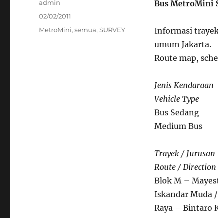
Author
admin
Bus MetroMini 
Posted
02/02/2011
on
Categories
MetroMini
,
semua
,
SURVEY
Informasi trayek
umum Jakarta.
Route map, sched
Jenis Kendaraan
Vehicle Type
Bus Sedang
Medium Bus
Trayek / Jurusan
Route / Direction
Blok M – Mayest
Iskandar Muda / 
Raya – Bintaro