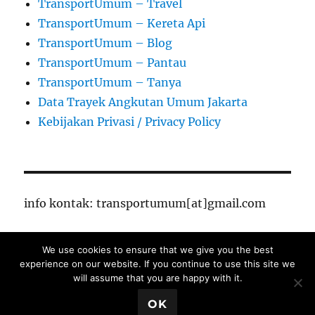
TransportUmum – Travel
TransportUmum – Kereta Api
TransportUmum – Blog
TransportUmum – Pantau
TransportUmum – Tanya
Data Trayek Angkutan Umum Jakarta
Kebijakan Privasi / Privacy Policy
info kontak: transportumum[at]gmail.com
We use cookies to ensure that we give you the best
TransportUmum – Jakarta
Proudly powered by
experience on our website. If you continue to use this site we
WordPress
will assume that you are happy with it.
Close Ads X
OK