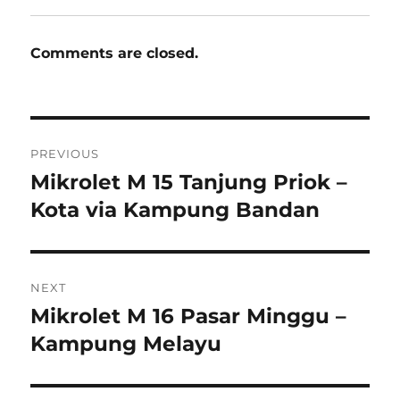
Comments are closed.
Post
PREVIOUS
navigation
Mikrolet M 15 Tanjung Priok –
Previous
post:
Kota via Kampung Bandan
NEXT
Mikrolet M 16 Pasar Minggu –
Next
post:
Kampung Melayu