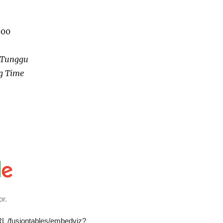
000
 Tunggu
g Time