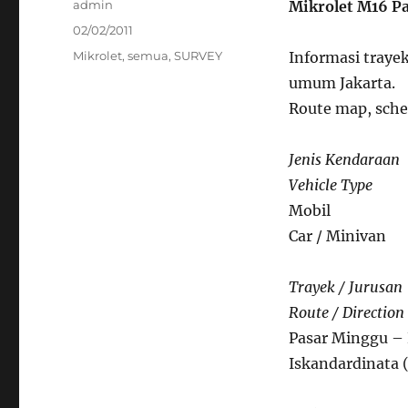
Author
admin
Mikrolet M16 P
Posted
02/02/2011
on
Categories
Mikrolet
,
semua
,
SURVEY
Informasi trayek
umum Jakarta.
Route map, sched
Jenis Kendaraan
Vehicle Type
Mobil
Car / Minivan
Trayek / Jurusan
Route / Direction
Pasar Minggu – 
Iskandardinata 