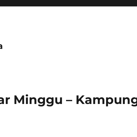
a
sar Minggu – Kampun