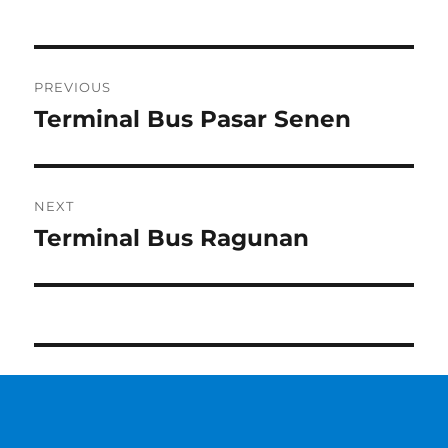
Post
PREVIOUS
navigation
Terminal Bus Pasar Senen
Previous
post:
NEXT
Terminal Bus Ragunan
Next
post: