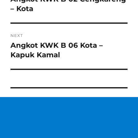
post:
– Kota
NEXT
Angkot KWK B 06 Kota –
Next
post:
Kapuk Kamal