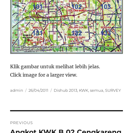
Klik gambar untuk melihat lebih jelas.
Click image for a larger view.
Author
Posted
Categories
admin
26/04/2011
Dishub 2013
,
KWK
,
semua
,
SURVEY
on
Post
PREVIOUS
navigation
Angkot KWK B 02 Cengkareng
Previous