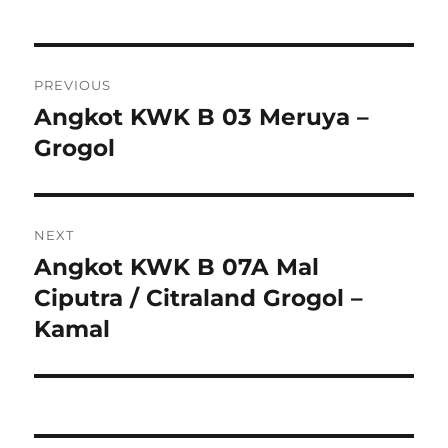
Post
PREVIOUS
navigation
Angkot KWK B 03 Meruya –
Previous
post:
Grogol
NEXT
Angkot KWK B 07A Mal
Next
post:
Ciputra / Citraland Grogol –
Kamal