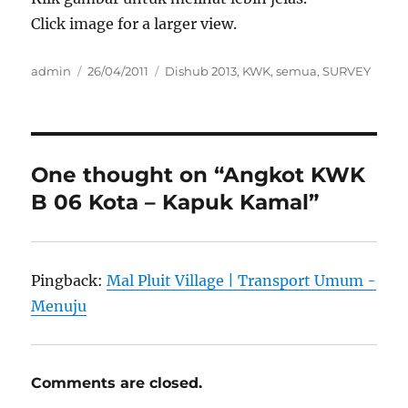
Click image for a larger view.
Author
Posted
Categories
admin
26/04/2011
Dishub 2013
,
KWK
,
semua
,
SURVEY
on
One thought on “Angkot KWK
B 06 Kota – Kapuk Kamal”
Pingback:
Mal Pluit Village | Transport Umum -
Menuju
Comments are closed.