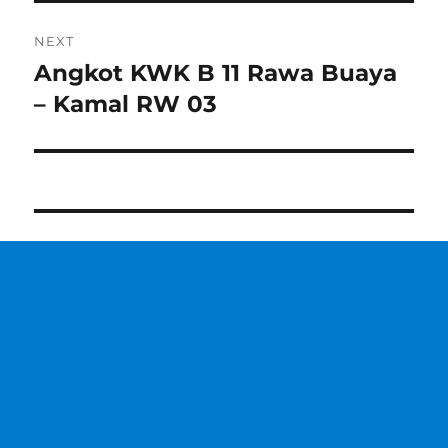
NEXT
Angkot KWK B 11 Rawa Buaya
Next
post:
– Kamal RW 03