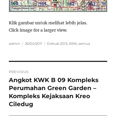
Klik gambar untuk melihat lebih jelas.
Click image for a larger view.
Author
Posted
Categories
admin
26/04/2011
Dishub 2013
,
KWK
,
semua
on
Post
PREVIOUS
navigation
Angkot KWK B 09 Kompleks
Previous
post:
Perumahan Green Garden –
Kompleks Kejaksaan Kreo
Ciledug