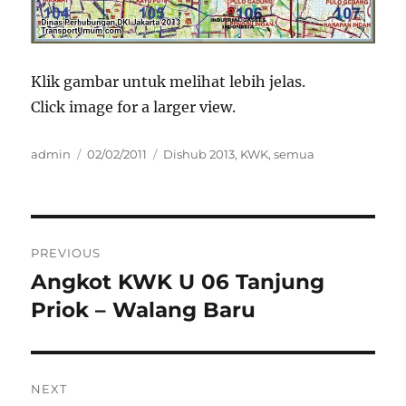
Klik gambar untuk melihat lebih jelas.
Click image for a larger view.
Author
Posted
Categories
admin
02/02/2011
Dishub 2013
,
KWK
,
semua
on
Post
PREVIOUS
navigation
Angkot KWK U 06 Tanjung
Previous
post:
Priok – Walang Baru
NEXT