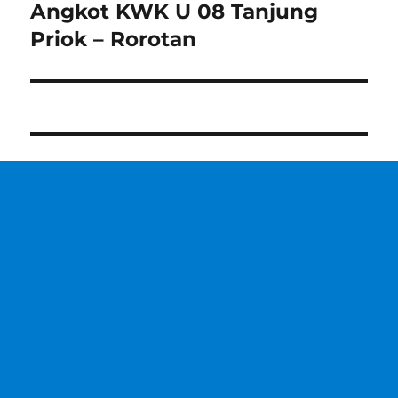
Angkot KWK U 08 Tanjung
Next
post:
Priok – Rorotan