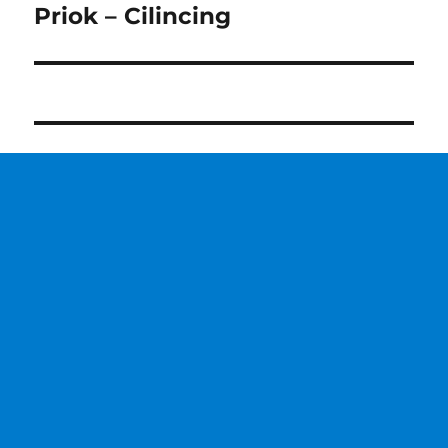
post:
Priok – Cilincing