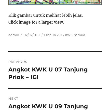
Klik gambar untuk melihat lebih jelas.
Click image for a larger view.
Author
Posted
Categories
admin
02/02/2011
Dishub 2013
,
KWK
,
semua
on
Post
PREVIOUS
navigation
Angkot KWK U 07 Tanjung
Previous
post:
Priok – IGI
NEXT
Angkot KWK U 09 Tanjung
Next