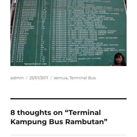
Author
Posted
Categories
admin
25/01/2011
semua
,
Terminal Bus
on
8 thoughts on “Terminal
Kampung Bus Rambutan”