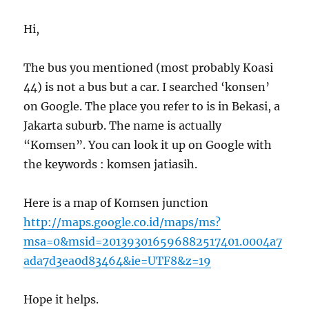
Hi,
The bus you mentioned (most probably Koasi
44) is not a bus but a car. I searched ‘konsen’
on Google. The place you refer to is in Bekasi, a
Jakarta suburb. The name is actually
“Komsen”. You can look it up on Google with
the keywords : komsen jatiasih.
Here is a map of Komsen junction
http://maps.google.co.id/maps/ms?
msa=0&msid=201393016596882517401.0004a7
ada7d3ea0d83464&ie=UTF8&z=19
Hope it helps.