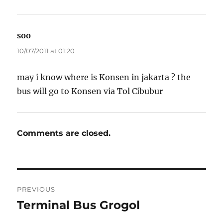
soo
says:
10/07/2011 at 01:20
may i know where is Konsen in jakarta ? the
bus will go to Konsen via Tol Cibubur
Comments are closed.
Post
PREVIOUS
navigation
Terminal Bus Grogol
Previous
post: