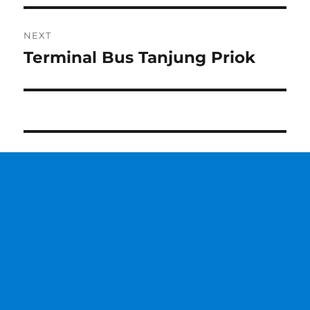
NEXT
Terminal Bus Tanjung Priok
Next
post: