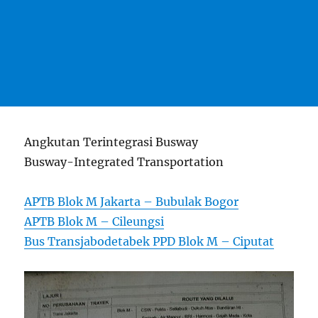
Angkutan Terintegrasi Busway
Busway-Integrated Transportation
APTB Blok M Jakarta – Bubulak Bogor
APTB Blok M – Cileungsi
Bus Transjabodetabek PPD Blok M – Ciputat