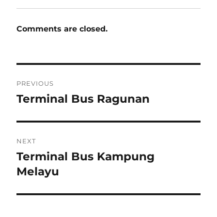
Comments are closed.
Post
PREVIOUS
navigation
Terminal Bus Ragunan
Previous
post:
NEXT
Terminal Bus Kampung
Next
post:
Melayu