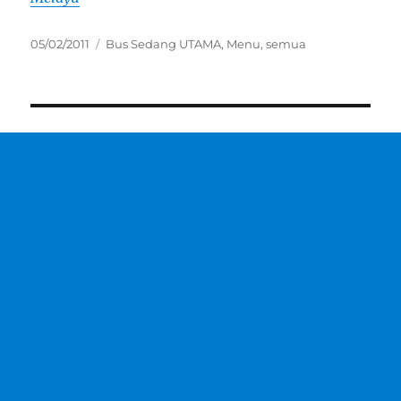
Posted
Categories
05/02/2011
Bus Sedang UTAMA
,
Menu
,
semua
on