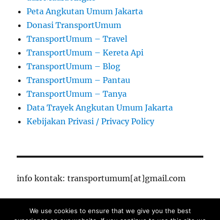
Peta Angkutan Umum Jakarta
Donasi TransportUmum
TransportUmum – Travel
TransportUmum – Kereta Api
TransportUmum – Blog
TransportUmum – Pantau
TransportUmum – Tanya
Data Trayek Angkutan Umum Jakarta
Kebijakan Privasi / Privacy Policy
info kontak: transportumum[at]gmail.com
We use cookies to ensure that we give you the best
TransportUmum – Jakarta
Proudly powered by